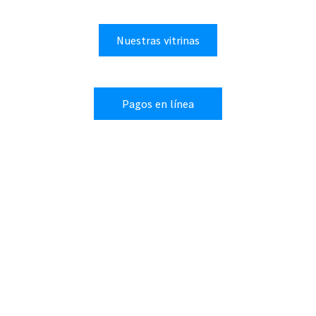
Nuestras vitrinas
Pagos en línea
Test drive
MODELOS
Mercedes-Benz eléctricos
Mercedes-Benz AMG
Mercedes-Benz Maybach