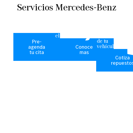
Servicios Mercedes-Benz
Servicio
Protege tu
Expertos en
Post-Venta
vehiculo con
las
el kit gardX
necesidades
de tu
Pre-
vehículo
agenda
Conoce
tu cita
mas
Cotiza
repuesto